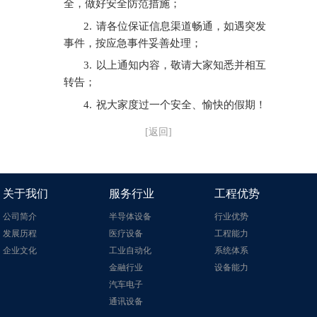
全，做好安全防范措施；
2.
请各位保证信息渠道畅通，如遇突发
事件，按应急事件妥善处理；
3.
以上通知内容，敬请大家知悉并相互
转告；
4.
祝大家度过一个安全、愉快的假期！
[返回]
关于我们
服务行业
工程优势
公司简介
半导体设备
行业优势
发展历程
医疗设备
工程能力
企业文化
工业自动化
系统体系
金融行业
设备能力
汽车电子
通讯设备