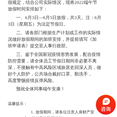
假规定，结合公司实际情况，现将
2022
端午节
放假时间安排如下：
一、
6
月
3
日—
6
月
5
日放假，共
3
天。注：
6
月
3
日（星期五）为法定节假日。
二、请各部门根据生产计划或工作的实际情
况做好放假期间的加班安排，并提前填写《加
班申请表》提交至人事行政部。
三、鉴于全国新冠疫情形势发展，配合疫情
防控需要，请全体员工节假日期间非必要不离
深，不接触有中高风险区域旅居史回深人员，做
好个人防护，公共场合戴好口罩、勤洗手，
高度警惕疫情反弹风险。
预祝全体同事端午安康！
温馨提示：
1.
放假期间，请各位注意人身财产安